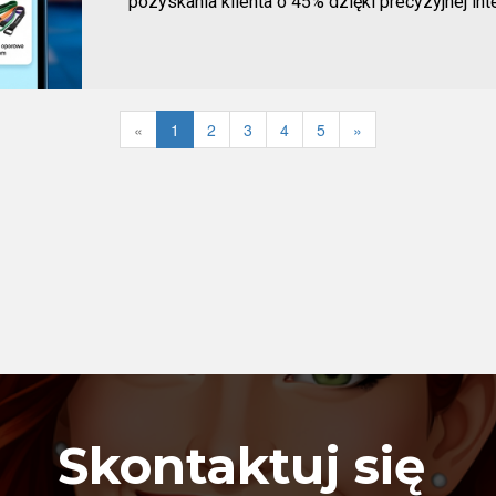
pozyskania klienta o 45% dzięki precyzyjnej inte
«
1
2
3
4
5
»
Skontaktuj się