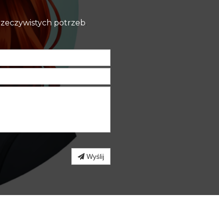
 rzeczywistych potrzeb
.
Wyślij
