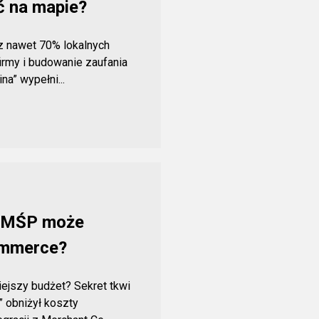
ć na mapie?
sz nawet 70% lokalnych
firmy i budowanie zaufania
a” wypełni...
k MŚP może
ommerce?
ejszy budżet? Sekret tkwi
” obniżył koszty